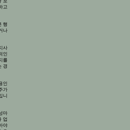
 포
하고
 행
거나
지사
적인
지를
 경
용인
주가
입니
성마
 업
아야