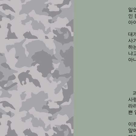
일인
인
아야
대
사
하
냐
아
사
라
쁜 
이
앞