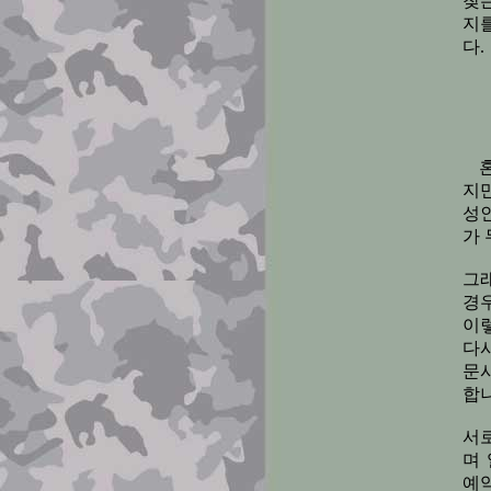
찾는
지
다.
지
성인
가 
그
경
이
다
문
합니
서
며
예