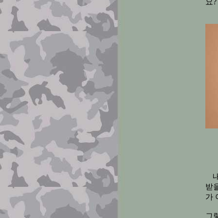
요?
받
가 
그