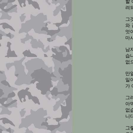
할
려되
그
와
엇
마
남
습
없
만
일
가 
그
아
없
니다
그