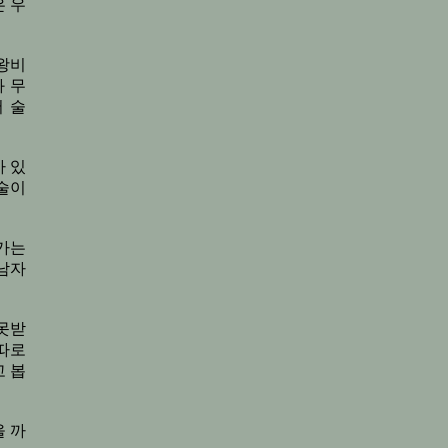
 우
왕비
 무
 술
 있
술이
가는
남자
못받
따로
 봅
 까