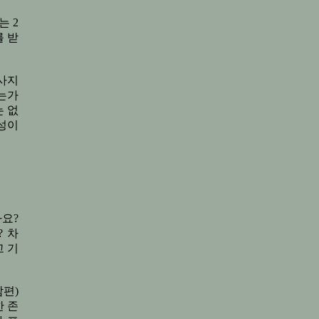
는 2
 받
사지
는가
 없
성이
요?
 차
 기
편)
 존