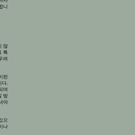
플마사
합니
 많
 특
 우려
이런
다.
되며
 방
셔야
있으
이나