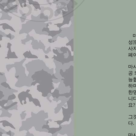
성
사
페
마사
공
능
하
한
니
요?
그
다.
마