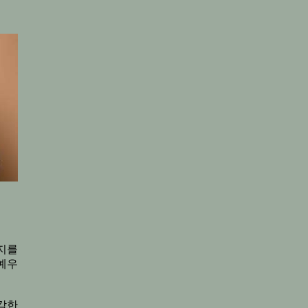
지를
예우
각한