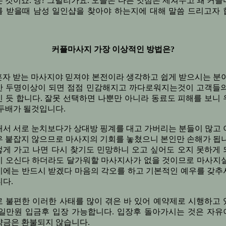
 것이죠. 엥? 그럴리가요. 오늘은 다른 잇점은 제쳐두고 왜 커
를 받을때 남성 일인샵을 찾아야 하는지에 대해 말씀 드리고자 
커플마사지 가장 이상적인 방법은?
혼자 받는 마사지야 믿져야 본전이라 생각하고 쉽게 받으시는 분이
만 두명이상이 되면 점점 민감해지고 까다로워지는것이 고객들의
 듯 합니다. 잘못 선택하면 나뿐만 아니라 동료도 피해를 보니
두배가 될것입니다.
래서 서로 눈치보다가 상대방 핑계를 대고 가버리는 분들이 많고 
우 붙잡지 않으므로 마사지의 기회를 놓쳤으니 본인만 손해가 됩니
렇게 가고 나면 다시 찾기도 민망하니 오고 싶어도 오지 못하게 
시 오신다 하더라도 달가워할 마사지사가 없을 것이므로 마사지실
시에는 반드시 받겠다 마음의 각오를 하고 기본적인 예우를 갖추
다.
로 불편한 이러한 사태를 많이 겪은 바 있어 예약제로 시행하고 
 일만원 입금후 입장 가능합니다. 입장후 돌아가시는 것은 자유
약금은 환불되지 않습니다.