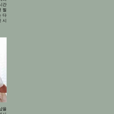
 시간
 찔
 다
긴 시
샵을