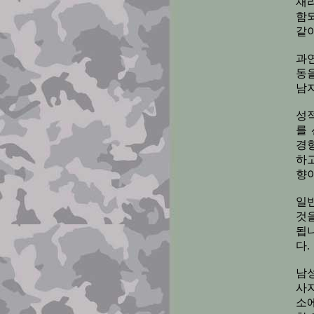
재
함
같이
과
동
남
성
를
경
하
향이
일
것
됩
다.
남
사
소