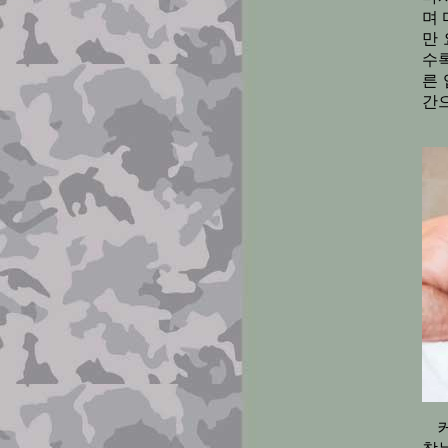
며 
만
수
른 
간