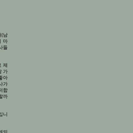
[남
 마
사들
료 제
 가
좋아
사가
저합
할까
입니
게되